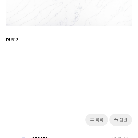
RU613
목록
답변