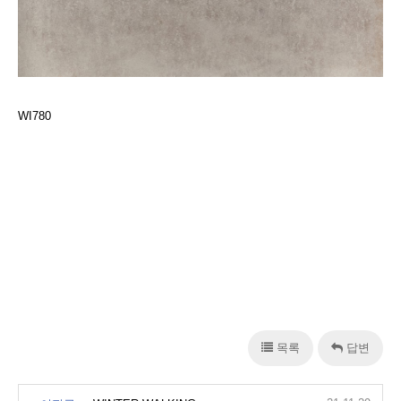
WI780
목록
답변