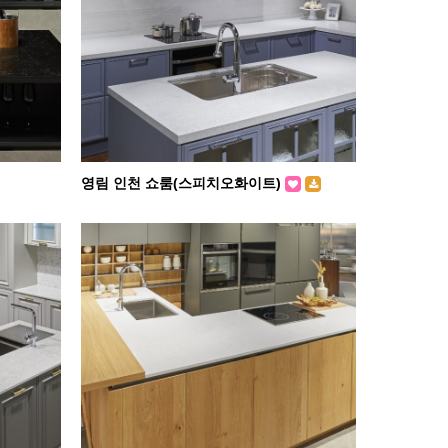
영림 인천 쇼룸(스피치오화이트)