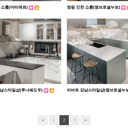
 쇼룸(마띠에르)
영림 인천 쇼룸(앰브로셜누보)
강남스타일샵(루나쉐도우)
리바트 강남스타일샵(앰브로셜누
1
2
3