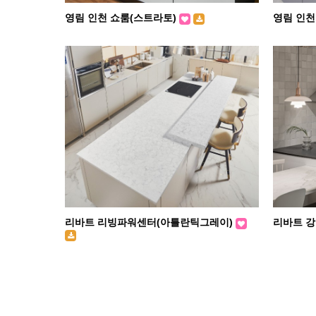
영림 인천 쇼룸(스트라토)
영림 인천
리바트 리빙파워센터(아틀란틱그레이)
리바트 
처음
맨끝