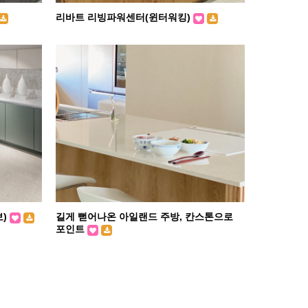
리바트 리빙파워센터(윈터워킹)
보)
길게 뻗어나온 아일랜드 주방, 칸스톤으로
포인트